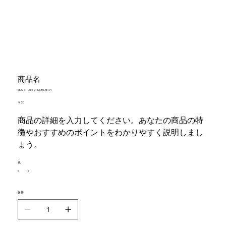
商品名
SKU：
SKU：
364215375135191
364215375135191
価
￥20
格
商品の詳細を入力してください。あなたの商品の特
徴やおすすめのポイントをわかりやすく説明しまし
ょう。
色
数量