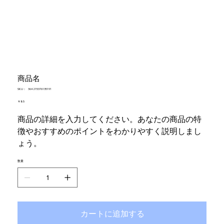
商品名
SKU：
SKU：
364215376135191
364215376135191
価
￥85
格
商品の詳細を入力してください。あなたの商品の特
徴やおすすめのポイントをわかりやすく説明しまし
ょう。
数量
カートに追加する